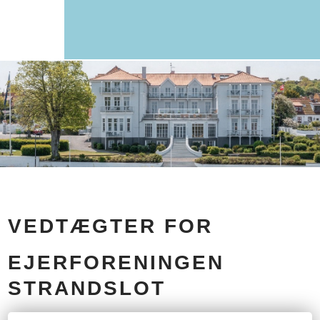
VEDTÆGTER FOR
EJERFORENINGEN
STRANDSLOT​