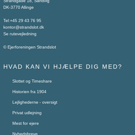
Strandgade 18, Sandvig
DK-3770 Allinge
Tel:
+45 29 43 76 95
kontor@strandslot.dk
Se rutevejledning
© Ejerforeningen Strandslot
HVAD KAN VI HJÆLPE DIG MED?
Slottet og Timeshare​
Historien fra 1904
Lejlighederne - oversigt
Privat udlejning
Mest for ejere​
Nyhedsbreve​