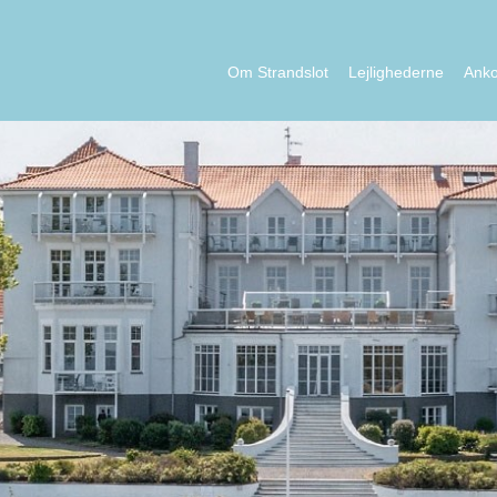
Om Strandslot
Lejlighederne
Ank