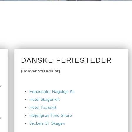
DANSKE FERIESTEDER
(udover Strandslot)
g
,
Feriecenter Rågeleje Kli
t
Hotel Skagenklit
Hotel Traneklit
Højengran Time Share
i
Jeckels Gl. Skagen