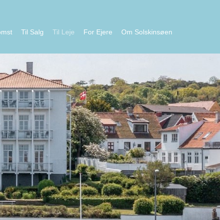
omst
Til Salg
Til Leje
For Ejere
Om Solskinsøen