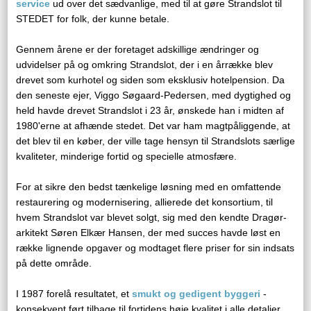
service
ud over det sædvanlige, med til at gøre Strandslot til
STEDET for folk, der kunne betale.
​Gennem årene er der foretaget adskillige ændringer og
udvidelser på og omkring Strandslot, der i en årrække blev
drevet som kurhotel og siden som eksklusiv hotelpension. Da
den seneste ejer, Viggo Søgaard-Pedersen, med dygtighed og
held havde drevet Strandslot i 23 år, ønskede han i midten af
1980'erne at afhænde stedet. Det var ham magtpåliggende, at
det blev til en køber, der ville tage hensyn til Strandslots særlige
kvaliteter, minderige fortid og specielle atmosfære.
For at sikre den bedst tænkelige løsning med en omfattende
restaurering og modernisering, allierede det konsortium, til
hvem Strandslot var blevet solgt, sig med den kendte Dragør-
arkitekt Søren Elkær Hansen, der med succes havde løst en
række lignende opgaver og modtaget flere priser for sin indsats
på dette område.
I 1987 forelå resultatet, et
smukt og gedigent byggeri
-
konsekvent ført tilbage til fortidens høje kvalitet i alle detaljer,