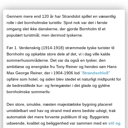
Gennem mere end 120 år har Strandslot spillet en væsentlig
rolle i det bornholmske turistliv. Sjovt nok var det i første
omgang slet ikke danskerne, der gjorde Bornholm til et
populært turistmål, men derimod tyskerne.
Før 1. Verdenskrig (1914-1918) strømmede tyske turister til
Bornholm og opkøbte store dele af det, vi i dag ville kalde
sommerhusområderne. Det var da også en tysker, den
ambitiøse og energiske fru Tony Reiner og hendes søn Hans
Max George Reiner, der i 1904-1906 lod
"
Strandschloß
"
opføre som hotel, og siden blev stedet et naturligt midtpunkt for
de bedrestillede kur- og feriegæster i det glade og gyldne
bornholmske sommerliv.
Den store, smukke, næsten majestætiske bygning placeret
umiddelbart ved hav og strand med øens bedste udsigt, trak
automatisk det mere forvente publikum til sig. Byggeriets
udseende, kvalitet og beliggenhed var sammen med en
stil og