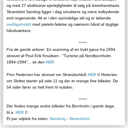
og med 27 eksklusive ejerlejligheder til salg på timesharebasis.
Strandslot Sandvig ligger i dag smukkere og mere indbydende
end nogensinde. Alt er i den oprindelige stil og er løbende
vedligeholdt
med pietets-følelse og nænsom hånd af dygtige
håndværkere.
******
​Fra de gamle arkiver
: En scanning af en trykt pjece fra 1994,
skrevet af Poul Erik Knudsen - "Turisme på Nordbornholm
1894-1994"... se den
HER
.
Finn Pedersen
har skrevet om Strandschloß
HER
© Historien
om Slottet starter på side 11 og der er mange fine billeder. De
54 sider fører os helt frem til nutiden.
​ ******
Der findes mange andre billeder fra Bornholm i gamle dage,
bl.a
.
HER
©
​
Et par udpluk fra siden:
Sandvig
-
Strandslot