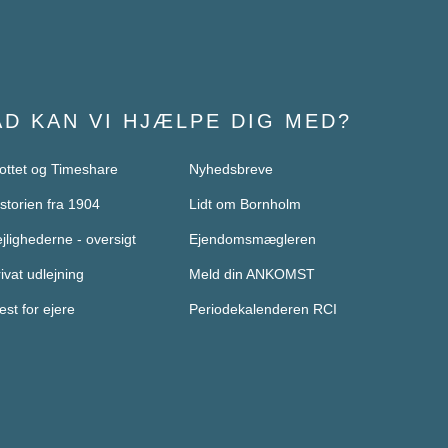
AD KAN VI HJÆLPE DIG MED?
ottet og Timeshare​
Nyhedsbreve​
storien fra 1904
Lidt om Bornholm
jlighederne - oversigt
Ejendomsmægleren​
ivat udlejning
Meld din ANKOMST​
st for ejere​
Periodekalenderen RCI​