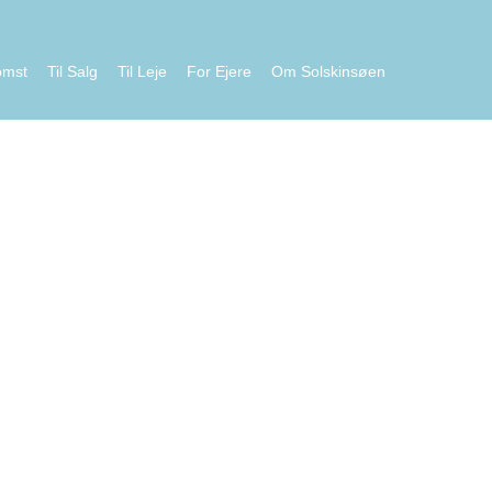
omst
Til Salg
Til Leje
For Ejere
Om Solskinsøen