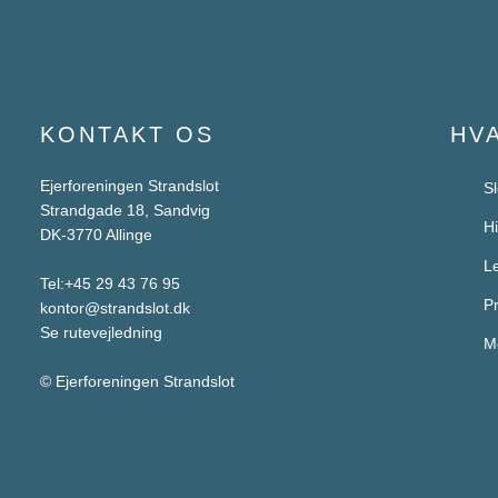
KONTAKT OS
HV
Ejerforeningen Strandslot
Sl
Strandgade 18, Sandvig
Hi
DK-3770 Allinge
Le
Tel:
+45 29 43 76 95
Pr
kontor@strandslot.dk
Se rutevejledning
Me
© Ejerforeningen Strandslot