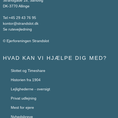
Strandgade 18, Sandvig
DK-3770 Allinge
Tel:
+45 29 43 76 95
kontor@strandslot.dk
Se rutevejledning
© Ejerforeningen Strandslot
HVAD KAN VI HJÆLPE DIG MED?
Slottet og Timeshare​
Historien fra 1904
Lejlighederne - oversigt
Privat udlejning
Mest for ejere​
Nyhedsbreve​