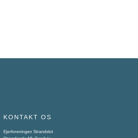
KONTAKT OS
Ejerforeningen Strandslot